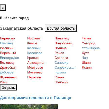
×
Выберите город
Другая область
Закарпатская область
Берегово
Иршава
Пилипец
Тячев
Буковец
Квасы
Подобовец
Ужгород
Великий
Келечин
Поляна
Усть-Чорна
Березный
Колочава
Рахов
Хуст
Виноградов
Красия
Свалява
Чоп
Воловец
Лазещина
Синевир
Шаян
Драгобрат
Межгорье
Синевирская
Ясиня
Дубовое
Мукачево
поляна
Ждениево
Перечин
Синяк
Изки
Солочин
Закрыть
Достопримечательности в Пилипце