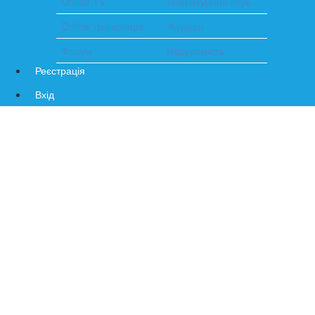
Online TV
Літературний клуб
Online трансляція
Журнал
Форум
Нерухомість
Реєстрація
Вхід