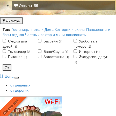
Отзывы
155
Фильтры
Тип:
Гостиницы и отели
Дома
Коттеджи и виллы
Пансионаты и
базы отдыха
Частный сектор и мини-пансионаты
Скидки для
Бассейн
Удобства в
(1)
детей
номере
(1)
(2)
Телевизор
Баня/Сауна
Интернет
(2)
(1)
(1)
Питание
Автостоянка
Экскурсии, досуг
(2)
(1)
(2)
Ok
Цена
от дешевых
от дорогих