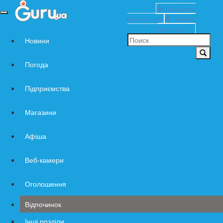
Добавить
Навигация
пансионат
Заявку
по
на отдых
сайту
Новини
Погода
Підприємства
Магазини
Афіша
Веб-камери
Оголошення
Відпочинок
Інші розділи