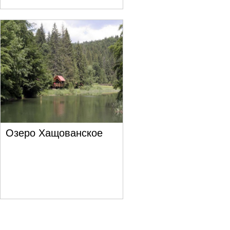
Озеро Хащованское