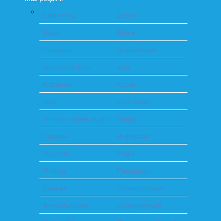
Бібліотека
Блоги
Відео
Влоги
Гороскоп
Знайомства
Значення імен
Ігри
Картинки
Карти
Кіно
Курс валют
Онлайн перекладач
Пошук
Пріколи
Реферати
Рецепти
Радіо
Робота
Панорами
Сонник
Телепрограма
Фотоальбоми
Енциклопедія