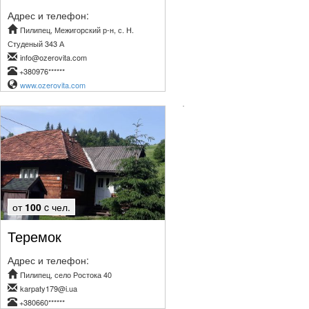
Адрес и телефон:
Пилипец, Межигорский р-н, с. Н.
Студеный 343 А
info@ozerovita.com
+380976******
www.ozerovita.com
от
100
c чел.
Теремок
Адрес и телефон:
Пилипец, село Ростока 40
karpaty179@i.ua
+380660******