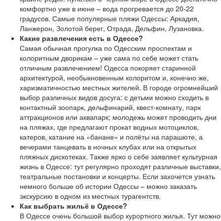
комфортно уже в июне – вода прогревается до 20-22
градусов. Самые популярные пляжи Одессы: Аркадия,
Ланжерон, Золотой берег, Отрада, Дельфин, Лузановка.
Какие развлечения есть в Одессе?
Самая обычная прогулка по Одесским проспектам и
колоритным дворикам – уже сама по себе может стать
отличным развлечением! Одесса покоряет старинной
архитектурой, необыкновенным колоритом и, конечно же,
харизматичностью местных жителей. В городе огромнейший
выбор различных видов досуга: с детьми можно сходить в
контактный зоопарк, дельфинарий, квест-комнату, парк
аттракционов или аквапарк; молодежь может проводить дни
на пляжах, где предлагают прокат водных мотоциклов,
катеров, катание на «банане» и полёты на парашюте, а
вечерами танцевать в ночных клубах или на открытых
пляжных дискотеках. Также ярко о себе заявляет культурная
жизнь в Одессе: тут регулярно проходят различные выставки,
театральные постановки и концерты. Если захочется узнать
немного больше об истории Одессы – можно заказать
экскурсию в одном из местных турагентств.
Как выбрать жильё в Одессе?
В Одессе очень большой выбор курортного жилья. Тут можно