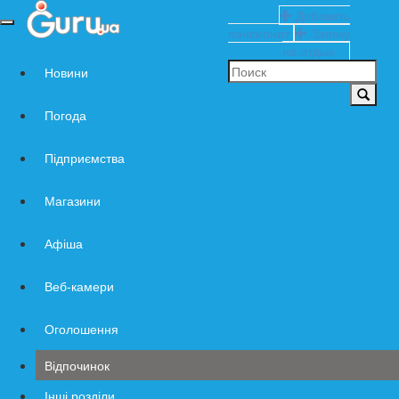
Добавить
Навигация
пансионат
Заявку
по
на отдых
сайту
Новини
Погода
Підприємства
Магазини
Афіша
Веб-камери
Оголошення
Відпочинок
Інші розділи