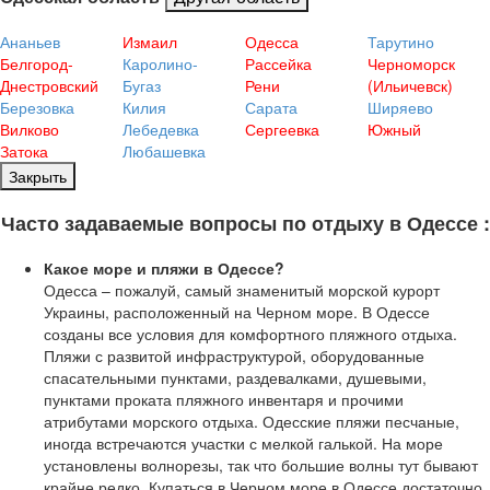
Ананьев
Измаил
Одесса
Тарутино
Белгород-
Каролино-
Рассейка
Черноморск
Днестровский
Бугаз
Рени
(Ильичевск)
Березовка
Килия
Сарата
Ширяево
Вилково
Лебедевка
Сергеевка
Южный
Затока
Любашевка
Закрыть
Часто задаваемые вопросы по отдыху в Одессе :
Какое море и пляжи в Одессе?
Одесса – пожалуй, самый знаменитый морской курорт
Украины, расположенный на Черном море. В Одессе
созданы все условия для комфортного пляжного отдыха.
Пляжи с развитой инфраструктурой, оборудованные
спасательными пунктами, раздевалками, душевыми,
пунктами проката пляжного инвентаря и прочими
атрибутами морского отдыха. Одесские пляжи песчаные,
иногда встречаются участки с мелкой галькой. На море
установлены волнорезы, так что большие волны тут бывают
крайне редко. Купаться в Черном море в Одессе достаточно