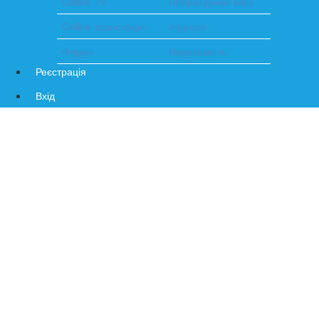
Online TV
Літературний клуб
Online трансляція
Журнал
Форум
Нерухомість
Реєстрація
Вхід