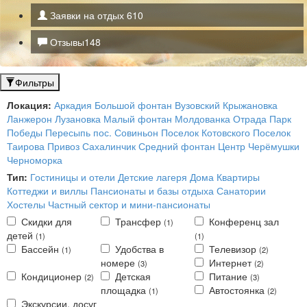
Заявки на отдых
610
Отзывы
148
Фильтры
Локация:
Аркадия
Большой фонтан
Вузовский
Крыжановка
Ланжерон
Лузановка
Малый фонтан
Молдованка
Отрада
Парк
Победы
Пересыпь
пос. Совиньон
Поселок Котовского
Поселок
Таирова
Привоз
Сахалинчик
Средний фонтан
Центр
Черёмушки
Черноморка
Тип:
Гостиницы и отели
Детские лагеря
Дома
Квартиры
Коттеджи и виллы
Пансионаты и базы отдыха
Санатории
Хостелы
Частный сектор и мини-пансионаты
Скидки для
Трансфер
Конференц зал
(1)
детей
(1)
(1)
Бассейн
Удобства в
Телевизор
(1)
(2)
номере
Интернет
(3)
(2)
Кондиционер
Детская
Питание
(2)
(3)
площадка
Автостоянка
(1)
(2)
Экскурсии, досуг