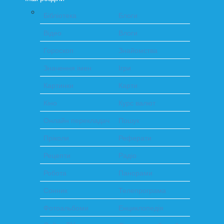
Бібліотека
Блоги
Відео
Влоги
Гороскоп
Знайомства
Значення імен
Ігри
Картинки
Карти
Кіно
Курс валют
Онлайн перекладач
Пошук
Пріколи
Реферати
Рецепти
Радіо
Робота
Панорами
Сонник
Телепрограма
Фотоальбоми
Енциклопедія