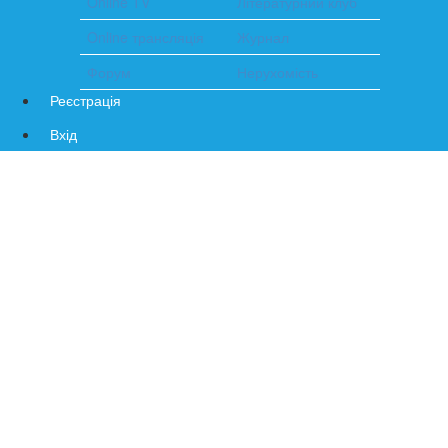
Online TV
Літературний клуб
Online трансляція
Журнал
Форум
Нерухомість
Реєстрація
Вхід