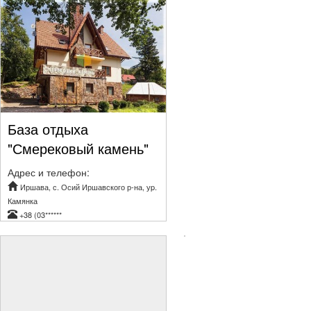
База отдыха
"Смерековый камень"
Адрес и телефон:
Иршава, с. Осий Иршавского р-на, уp.
Камянка
+38 (03******