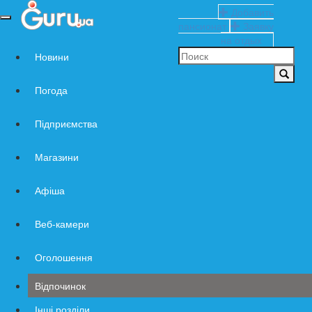
Добавить
Навигация
пансионат
Заявку
по
на отдых
сайту
Новини
Погода
Підприємства
Магазини
Афіша
Веб-камери
Оголошення
Відпочинок
Інші розділи