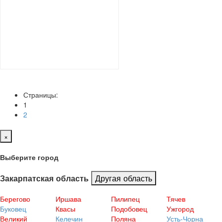
Страницы:
(current)
1
2
×
Выберите город
Другая область
Закарпатская область
Берегово
Иршава
Пилипец
Тячев
Буковец
Квасы
Подобовец
Ужгород
Великий
Келечин
Поляна
Усть-Чорна