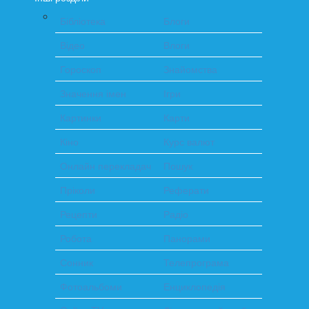
Бібліотека
Блоги
Відео
Влоги
Гороскоп
Знайомства
Значення імен
Ігри
Картинки
Карти
Кіно
Курс валют
Онлайн перекладач
Пошук
Пріколи
Реферати
Рецепти
Радіо
Робота
Панорами
Сонник
Телепрограма
Фотоальбоми
Енциклопедія