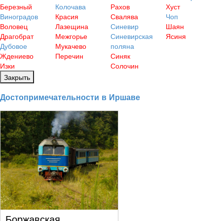
Березный
Колочава
Рахов
Хуст
Виноградов
Красия
Свалява
Чоп
Воловец
Лазещина
Синевир
Шаян
Драгобрат
Межгорье
Синевирская
Ясиня
Дубовое
Мукачево
поляна
Ждениево
Перечин
Синяк
Изки
Солочин
Закрыть
Достопримечательности в Иршаве
Боржавская