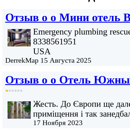
Отзыв о о
Мини отель B
Emergency plumbing rescue
8338561951
USA
DerrekMap
15 Августа 2025
Отзыв о о
Отель Южны
Жесть. До Європи ще дал
приміщення і так занедба
17 Ноября 2023