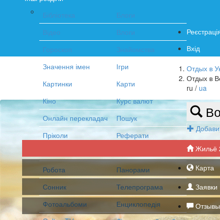
Бібліотека
Блоги
Реєстраці
Відео
Влоги
Вхід
Гороскоп
Знайомства
Значення імен
Ігри
Отдых в У
Отдых в В
Картинки
Карти
ru /
ua
Кіно
Курс валют
Во
Онлайн перекладач
Пошук
Добави
Пріколи
Реферати
Жильё
Рецепти
Радіо
Карта
Робота
Панорами
Сонник
Телепрограма
Заявки 
Фотоальбоми
Енциклопедія
Отзывы