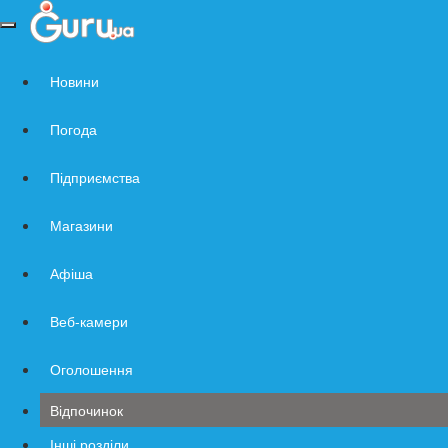
Навигация
по
сайту
Новини
Погода
Підприємства
Магазини
Афіша
Веб-камери
Оголошення
Відпочинок
Інші розділи