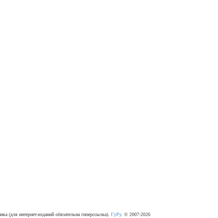
ка (для интернет-изданий обязательна гиперссылка).
ГуРу
. © 2007-2026