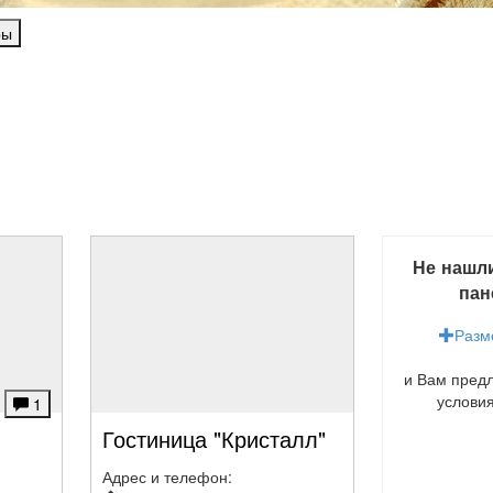
ры
Не нашл
пан
Разм
и Вам пред
услови
1
Гостиница "Кристалл"
Адрес и телефон: