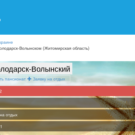
я
краине
олодарск-Волынском (Житомирская область)
лодарск-Волынский
ть пансионат
Заявку на отдых
2
на отдых
1