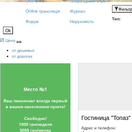
Online TV
Літературний клуб
Фильт
Online трансляція
Журнал
Тип:
Форум
Нерухомість
Ok
Цена
от дешевых
от дорогих
Место №1
Ваш пансионат всегда первый
в вашем населенном пункте!
Гостиница "Топаз"
Свободно!
1000 грн/неделя
Адрес и телефон:
3000 грн/месяц