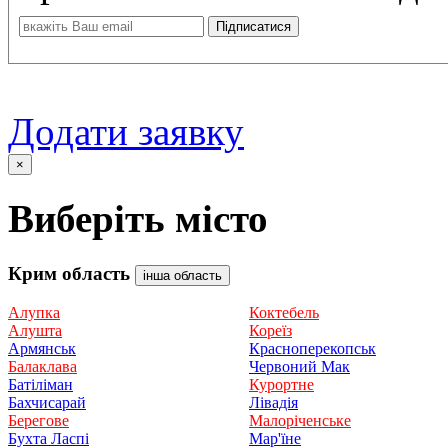
Додати заявку
×
Виберіть місто
Крим область
інша область
Алупка
Коктебель
Алушта
Кореїз
Армянськ
Красноперекопськ
Балаклава
Червоний Мак
Батіліман
Курортне
Бахчисарай
Лівадія
Берегове
Малоріченське
Бухта Ласпі
Мар'їне