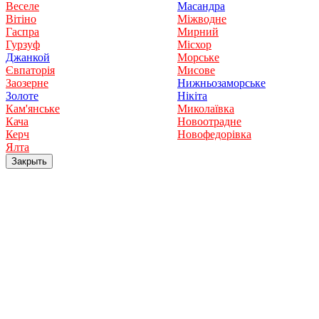
Веселе
Масандра
Вітіно
Міжводне
Гаспра
Мирний
Гурзуф
Місхор
Джанкой
Морське
Євпаторія
Мисове
Заозерне
Нижньозаморське
Золоте
Нікіта
Кам'янське
Миколаївка
Кача
Новоотрадне
Керч
Новофедорівка
Ялта
Закрыть