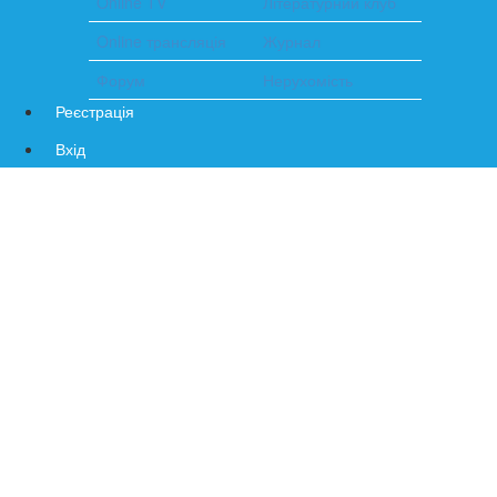
Online TV
Літературний клуб
Online трансляція
Журнал
Форум
Нерухомість
Реєстрація
Вхід