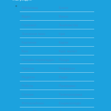
Бібліотека
Блоги
Відео
Влоги
Гороскоп
Знайомства
Значення імен
Ігри
Картинки
Карти
Кіно
Курс валют
Онлайн перекладач
Пошук
Пріколи
Реферати
Рецепти
Радіо
Робота
Панорами
Сонник
Телепрограма
Фотоальбоми
Енциклопедія