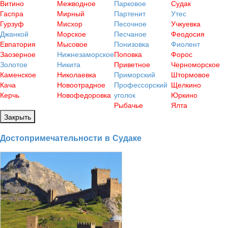
Витино
Межводное
Парковое
Судак
Гаспра
Мирный
Партенит
Утес
Гурзуф
Мисхор
Песочное
Учкуевка
Джанкой
Морское
Песчаное
Феодосия
Евпатория
Мысовое
Понизовка
Фиолент
Заозерное
Нижнезаморское
Поповка
Форос
Золотое
Никита
Приветное
Черноморское
Каменское
Николаевка
Приморский
Штормовое
Кача
Новоотрадное
Профессорский
Щелкино
Керчь
Новофедоровка
уголок
Юркино
Рыбачье
Ялта
Закрыть
Достопримечательности в Судаке