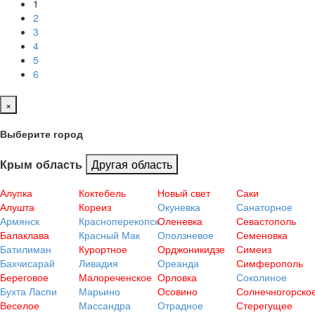
(current)
1
2
3
4
5
6
×
Выберите город
Другая область
Крым область
Алупка
Коктебель
Новый свет
Саки
Алушта
Кореиз
Окуневка
Санаторное
Армянск
Красноперекопск
Оленевка
Севастополь
Балаклава
Красный Мак
Оползневое
Семеновка
Батилиман
Курортное
Орджоникидзе
Симеиз
Бахчисарай
Ливадия
Ореанда
Симферополь
Береговое
Малореченское
Орловка
Соколиное
Бухта Ласпи
Марьино
Осовино
Солнечногорско
Веселое
Массандра
Отрадное
Стерегущее