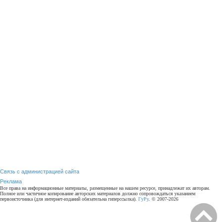
Связь с администрацией сайта
Реклама
Все права на информационные материалы, размещенные на нашем ресурсе, принадлежат их авторам.
Полное или частичное копирование авторских материалов должно сопровождаться указанием
первоисточника (для интернет-изданий обязательна гиперссылка).
ГуРу
. © 2007-2026