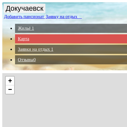
Докучаевск
Добавить пансионат
Заявку на отдых
Жильё
1
Карта
Заявки на отдых
1
Отзывы
0
+
−