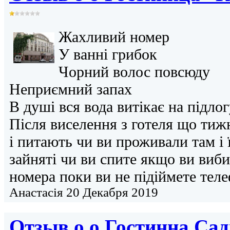
Жахливий номер
У ванні грибок
Чорний волос повсюду
Неприємний запах
В душі вся вода витікає на підлог
Після виселення з готеля що тиж
і питають чи ви проживали там і 
зайняті чи ви спите якщо ви виби
номера поки ви не підіймете тел
Анастасія
20 Декабря 2019
Отзыв о о
Гостинна Сад