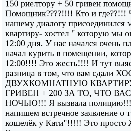
150 риелтору + 50 гривен помощни
Помощник????!!!! Кто и где??!!! 
нашему диалогу присоединился м
квартиру- хостел " которую мы о
12:00 дня. У нас начался очень п
начал курить в помещении, кото
12:00!!!! Это жесть!!!! И тут выя
разница в том, что вам сдали 
ДВУХКОМНАТНУЮ КВАРТИРУ 
ГРИВЕН + 200 ЗА ТО, ЧТО В
НОЧЬЮ!!! Я вызвала полицию!!!
напишем встречное заявление о т
кошелёк у Кати"!!!!! Это просто