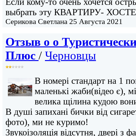
Если кому-то очень хочется ост
выбрать эту КВАРТИРУ- ХОСТЕ
Серикова Светлана
25 Августа 2021
Отзыв о о
Туристически
Плюс
/
Черновцы
В номері стандарт на 1 п
маленькі жаби(відео є), м
велика щілина кудою вони
В душі запихані бички від сигаре
фото), ми не куримо!
Звукоізоляція відсутня, двері з 