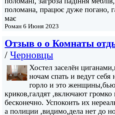
поломані, загроза падіння меблів
поломана, працює дуже погано, г
має
Роман
6 Июня 2023
Отзыв о о
Комнаты отды
/
Черновцы
Хостел заселён циганами,
ночам спать и ведут себя 
горло и это женщины,бью
криков,галдят ,включают громко 
бесконечно. Успокоить их нереа
а полиции ,видимо,дела нет до 