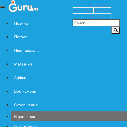
Добавить
Навигация
пансионат
Заявку
по
на отдых
сайту
Новини
Погода
Підприємства
Магазини
Афіша
Веб-камери
Оголошення
Відпочинок
Інші розділи