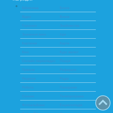
Бібліотека
Блоги
Відео
Влоги
Гороскоп
Знайомства
Значення імен
Ігри
Картинки
Карти
Кіно
Курс валют
Онлайн перекладач
Пошук
Пріколи
Реферати
Рецепти
Радіо
Робота
Панорами
Сонник
Телепрограма
Фотоальбоми
Енциклопедія