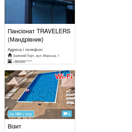
Пансіонат TRAVELERS
(Мандрівник)
Адреса і телефон:
Залізний Порт, вул. Морська, 1
+380506******
від
180
з люд.
4
Візит