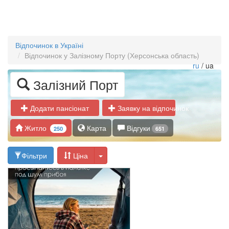
Відпочинок в Україні
Відпочинок у Залізному Порту (Херсонська область)
ru
/ ua
Залізний Порт
Додати пансіонат
Заявку на відпочинок
Житло
Карта
Відгуки
250
651
Фільтри
Ціна