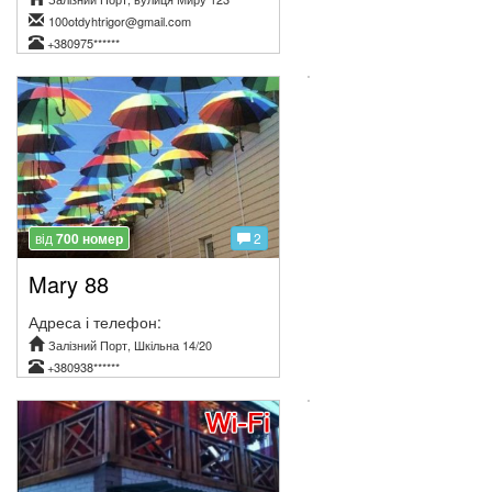
100otdyhtrigor@gmail.com
+380975******
від
700 номер
2
Mary 88
Адреса і телефон:
Залізний Порт, Шкільна 14/20
+380938******