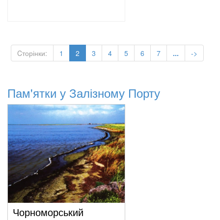
(current)
Cторінки:
1
2
3
4
5
6
7
...
->
Пам'ятки у Залізному Порту
Чорноморський