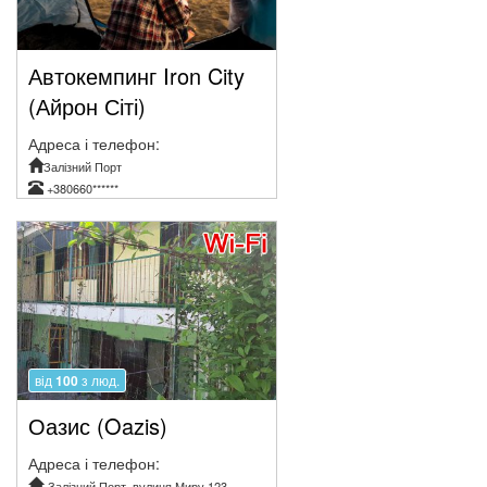
Автокемпинг Iron City
(Айрон Сіті)
Адреса і телефон:
Залізний Порт
+380660******
від
100
з люд.
Оазис (Oazis)
Адреса і телефон:
Залізний Порт, вулиця Миру 123