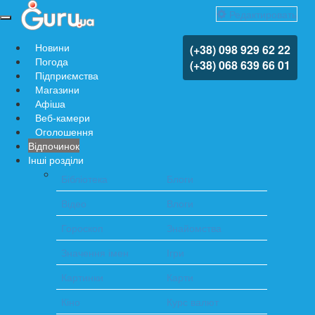
Редактировать
Навигация
по
Новини
(+38) 098 929 62 22
сайту
Погода
(+38) 068 639 66 01
Підприємства
Магазини
Афіша
Веб-камери
Оголошення
Відпочинок
Інші розділи
Бібліотека
Блоги
Відео
Влоги
Гороскоп
Знайомства
Значення імен
Ігри
Картинки
Карти
Кіно
Курс валют