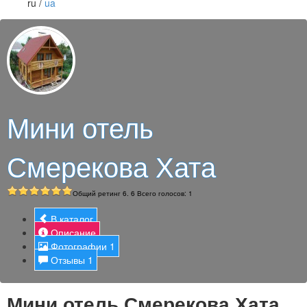
ru /
ua
Мини отель
Смерекова Хата
Общий ретинг
6
.
6
Всего голосов:
1
В каталог
Описание
Фотографии
1
Отзывы
1
Мини отель Смерекова Хата