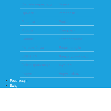
Онлайн перекладач
Пошук
Пріколи
Реферати
Рецепти
Радіо
Робота
Панорами
Сонник
Телепрограма
Фотоальбоми
Енциклопедія
Online TV
Літературний клуб
Online трансляція
Журнал
Форум
Нерухомість
Реєстрація
Вхід