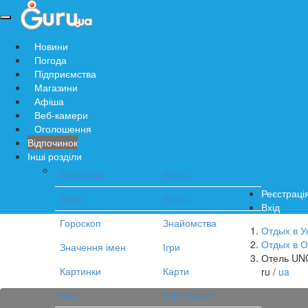
Навигация
по
Новини
сайту
Погода
Підприємства
Магазини
Афіша
Веб-камери
Оголошення
Відпочинок
Інші розділи
Бібліотека
Блоги
Реєстраці
Відео
Влоги
Вхід
Гороскоп
Знайомства
Отдых в У
Отдых в 
Значення імен
Ігри
Отель UN
Картинки
Карти
ru /
ua
Кіно
Курс валют