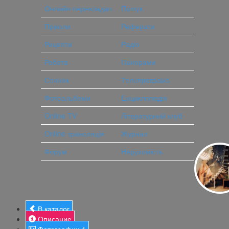
Онлайн перекладач
Пошук
Пріколи
Реферати
Рецепти
Радіо
Робота
Панорами
Сонник
Телепрограма
Фотоальбоми
Енциклопедія
Online TV
Літературний клуб
Online трансляція
Журнал
Форум
Нерухомість
В каталог
Описание