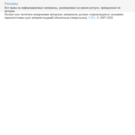
Реклама
Все права на информационные материалы, размещенные на нашем ресурсе, принадлежат их
авторам.
Полное или частичное копирование авторских материалов должно сопровождаться указанием
первоисточника (для интернет-изданий обязательна гиперссылка).
ГуРу
. © 2007-2026