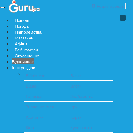
Редактировать
Навигация
по
Новини
сайту
Погода
Підприємства
Магазини
Афіша
Веб-камери
Оголошення
Відпочинок
Інші розділи
Бібліотека
Блоги
Відео
Влоги
Гороскоп
Знайомства
Значення імен
Ігри
Картинки
Карти
Кіно
Курс валют