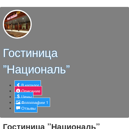
Гостиница
”Националь”
В каталог
Описание
Цены
Фотографии
1
Отзывы
Гостиница ”Националь”