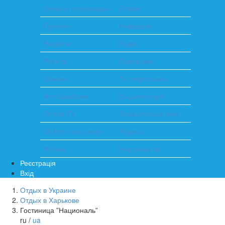
Онлайн перекладач
Пошук
Пріколи
Реферати
Рецепти
Радіо
Робота
Панорами
Сонник
Телепрограма
Фотоальбоми
Енциклопедія
Online TV
Літературний клуб
Online трансляція
Журнал
Форум
Нерухомість
Реєстрація
Вхід
Отдых в Украине
Отдых в Харькове
Гостиница ”Националь”
ru /
ua